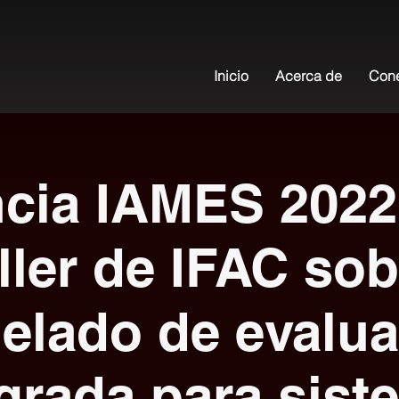
Inicio
Acerca de
Con
cia IAMES 2022 
ller de IFAC sob
elado de evalua
egrada para sist