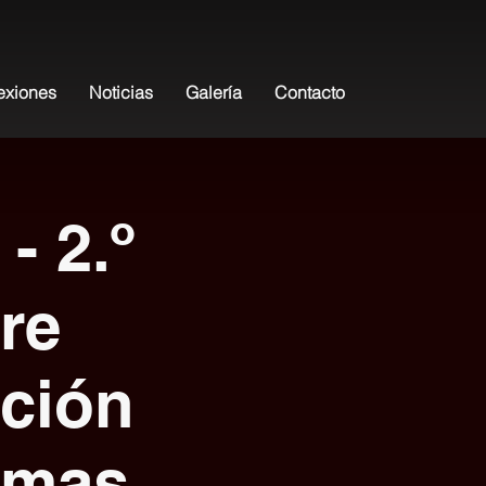
exiones
Noticias
Galería
Contacto
- 2.º
re
ción
emas