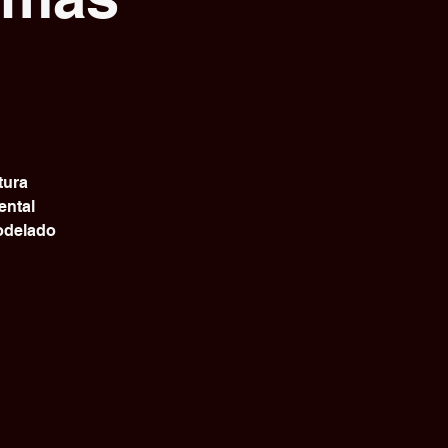
tura
ental
modelado