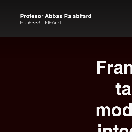
Profesor Abbas Rajabifard
HonFSSSI,
FIEAust
Fran
ta
mod
int